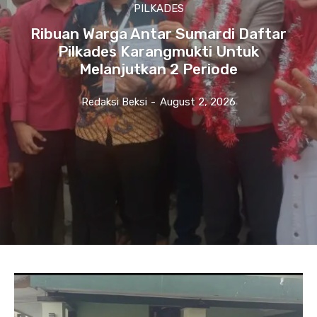
PILKADES
Ribuan Warga Antar Sumardi Daftar
Pilkades Karangmukti Untuk
Melanjutkan 2 Periode
Redaksi Beksi
-
August 2, 2026