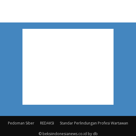
Pedoman Siber
REDAKSI
Standar Perlindungan Profesi Wartawan
© beksiindonesianews.co.id by db