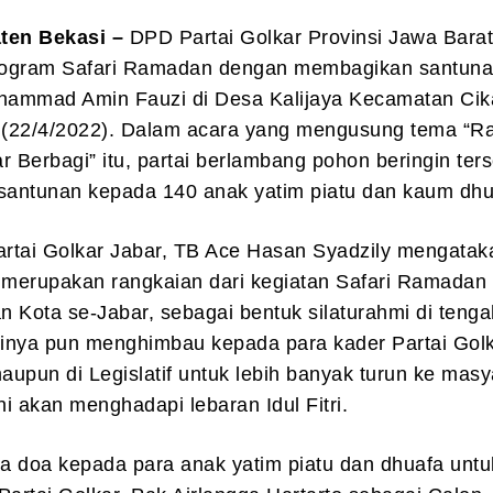
ten Bekasi –
DPD Partai Golkar Provinsi Jawa Barat
ogram Safari Ramadan dengan membagikan santuna
ammad Amin Fauzi di Desa Kalijaya Kecamatan Cik
t (22/4/2022). Dalam acara yang mengusung tema “
r Berbagi” itu, partai berlambang pohon beringin ter
antunan kepada 140 anak yatim piatu dan kaum dhu
rtai Golkar Jabar, TB Ace Hasan Syadzily mengatak
i merupakan rangkaian dari kegiatan Safari Ramadan
 Kota se-Jabar, sebagai bentuk silaturahmi di teng
inya pun menghimbau kepada para kader Partai Golk
maupun di Legislatif untuk lebih banyak turun ke masy
ni akan menghadapi lebaran Idul Fitri.
a doa kepada para anak yatim piatu dan dhuafa untu