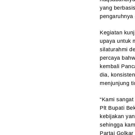
yang berbasis
pengaruhnya 
Kegiatan kunj
upaya untuk 
silaturahmi d
percaya bah
kembali Panca
dia, konsiste
menjunjung ti
“Kami sangat 
Plt Bupati B
kebijakan ya
sehingga kami
Partai Golkar