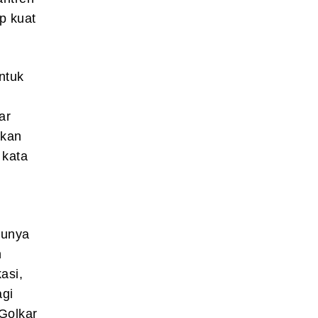
p kuat
ntuk
ar
hkan
 kata
punya
n
asi,
agi
Golkar