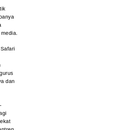
tik
doanya
a
 media.
Safari
n
gurus
ya dan
-
agi
rekat
antren