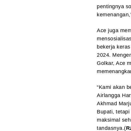
pentingnya s
kemenangan,
Ace juga mem
mensosialisas
bekerja kera
2024. Mengena
Golkar, Ace m
memenangkan 
“Kami akan b
Airlangga Har
Akhmad Marju
Bupati, tetapi
maksimal sehi
tandasnya.(
R