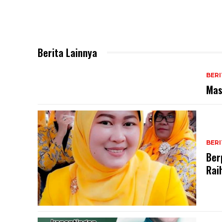
Berita Lainnya
BERI
Mas
BERI
Ber
Rai