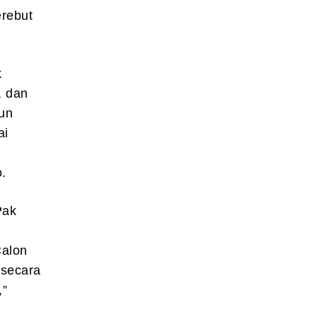
erebut
k
, dan
hun
ai
.
Pak
k
Calon
 secara
,”