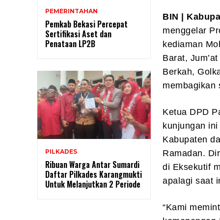
PEMERINTAHAN
BIN | Kabupa
Pemkab Bekasi Percepat
menggelar Pr
Sertifikasi Aset dan
Penataan LP2B
kediaman Moh
Barat, Jum’a
Berkah, Golka
membagikan s
Ketua DPD Pa
kunjungan in
Kabupaten dan
PILKADES
Ramadan. Dir
Ribuan Warga Antar Sumardi
di Eksekutif 
Daftar Pilkades Karangmukti
apalagi saat i
Untuk Melanjutkan 2 Periode
“Kami memint