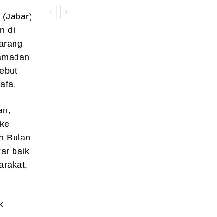
 (Jabar)
n di
arang
Ramadan
sebut
afa.
an,
 ke
ah Bulan
ar baik
arakat,
k