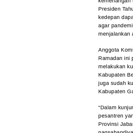
kemenangan Pa
Presiden Tah
kedepan dapat
agar pandemi 
menjalankan a
Anggota Komis
Ramadan ini 
melakukan ku
Kabupaten Be
juga sudah k
Kabupaten Ga
“Dalam kunju
pesantren yan
Provinsi Jaba
naqsabandiya