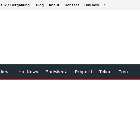
suk / Bergabung
Blog
About
Contact
Buy now
ional
Hot News
Pariwisata
Properti
Tekno
Tren