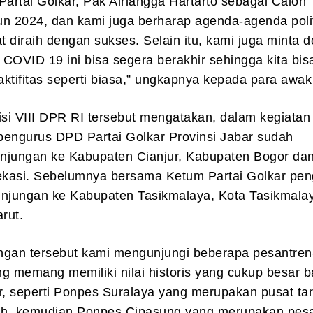
rtai Golkar, Pak Airlangga Hartarto sebagai Calon
un 2024, dan kami juga berharap agenda-agenda poli
 diraih dengan sukses. Selain itu, kami juga minta 
COVID 19 ini bisa segera berakhir sehingga kita bis
ktifitas seperti biasa,” ungkapnya kepada para awak
i VIII DPR RI tersebut mengatakan, dalam kegiatan 
pengurus DPD Partai Golkar Provinsi Jabar sudah
njungan ke Kabupaten Cianjur, Kabupaten Bogor da
kasi. Sebelumnya bersama Ketum Partai Golkar pen
unjungan ke Kabupaten Tasikmalaya, Kota Tasikmala
rut.
ngan tersebut kami mengunjungi beberapa pesantren
g memang memiliki nilai historis yang cukup besar b
r, seperti Ponpes Suralaya yang merupakan pusat ta
h, kemudian Ponpes Cipasung yang merupakan pes