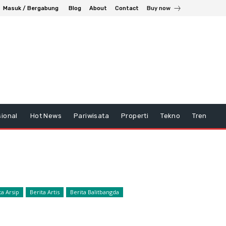
Masuk / Bergabung
Blog
About
Contact
Buy now
ional
Hot News
Pariwisata
Properti
Tekno
Tren
ta Arsip
Berita Artis
Berita Balitbangda