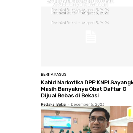
Biaya Modul LKS SD-SMP.
Kalijaya Cikarang Utara
Khususnya Kawasan
Redaksi Beksi
Pasar
-
August 3, 2026
Redaksi Beksi
Redaksi Beksi
-
-
August 6, 2026
August 5, 2026
Redaksi Beksi
-
August 5, 2026
BERITA KASUS
Kabid Narkotika DPP KNPI Sayang
Masih Banyaknya Obat Daftar G
Dijual Bebas di Bekasi
Redaksi Beksi
-
December 5, 2023