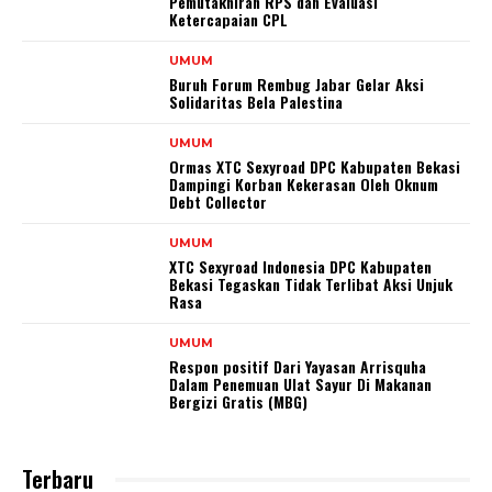
Pemutakhiran RPS dan Evaluasi
Ketercapaian CPL
UMUM
Buruh Forum Rembug Jabar Gelar Aksi
Solidaritas Bela Palestina
UMUM
Ormas XTC Sexyroad DPC Kabupaten Bekasi
Dampingi Korban Kekerasan Oleh Oknum
Debt Collector
UMUM
XTC Sexyroad Indonesia DPC Kabupaten
Bekasi Tegaskan Tidak Terlibat Aksi Unjuk
Rasa
UMUM
Respon positif Dari Yayasan Arrisquha
Dalam Penemuan Ulat Sayur Di Makanan
Bergizi Gratis (MBG)
Terbaru