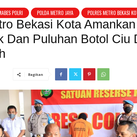
MABES POLRI
POLDA METRO JAYA
POLRES METRO BEKASI KO
tro Bekasi Kota Amankan
k Dan Puluhan Botol Ciu 
ih
Bagikan