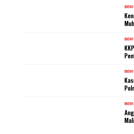
BERI
Ken
Muh
BERI
KKP
Pem
BERI
Kas
Pol
BERI
Ang
Mal