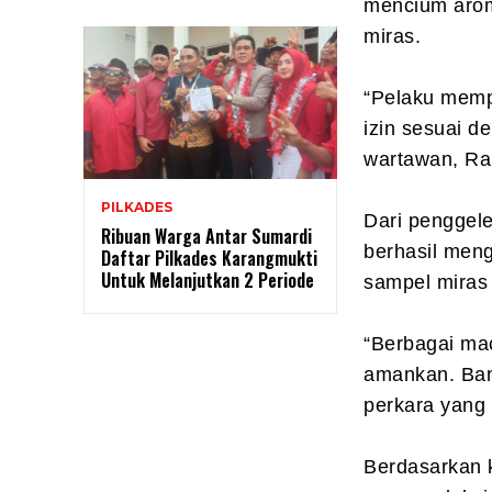
mencium aroma
miras.
“Pelaku memp
izin sesuai d
wartawan, Ra
PILKADES
Dari penggele
Ribuan Warga Antar Sumardi
berhasil men
Daftar Pilkades Karangmukti
Untuk Melanjutkan 2 Periode
sampel miras 
“Berbagai ma
amankan. Ban
perkara yang 
Berdasarkan 