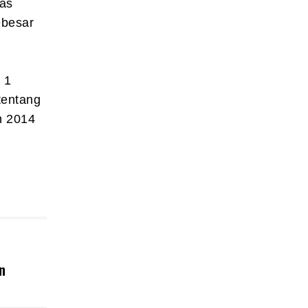
ras
ebesar
 1
tentang
n 2014
n