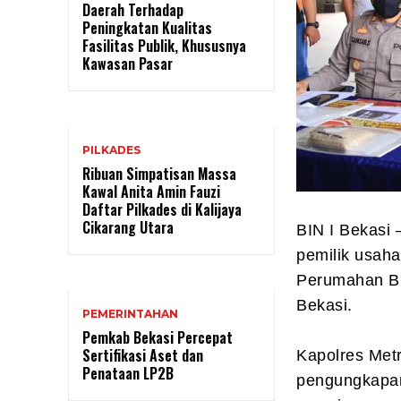
Daerah Terhadap
Peningkatan Kualitas
Fasilitas Publik, Khususnya
Kawasan Pasar
PILKADES
Ribuan Simpatisan Massa
Kawal Anita Amin Fauzi
Daftar Pilkades di Kalijaya
Cikarang Utara
BIN I Bekasi 
pemilik usaha
Perumahan BDP
Bekasi.
PEMERINTAHAN
Pemkab Bekasi Percepat
Sertifikasi Aset dan
Kapolres Met
Penataan LP2B
pengungkapan