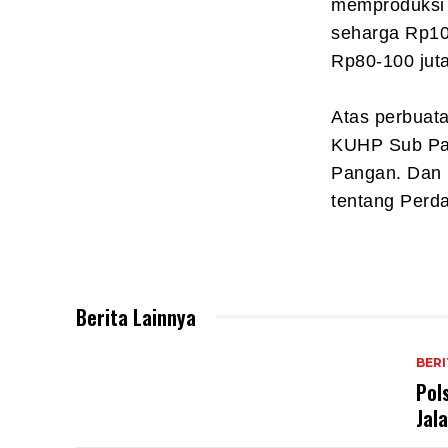
memproduksi 
seharga Rp10
Rp80-100 jut
Atas perbuat
KUHP Sub Pas
Pangan. Dan 
tentang Perd
Berita Lainnya
BERI
Pol
Jal