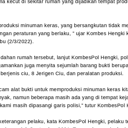
 kecut di sekitar rumah yang dijadikan tempat prod
roduksi minuman keras, yang bersangkutan tidak me
engan peraturan yang berlaku, ” ujar Kombes Hengki
bu (2/3/2022).
dahan rumah tersebut, lanjut KombesPol Hengki, pol
gamankan juga menyita sejumlah barang bukti berup
berjenis ciu, 8 Jerigen Ciu, dan peralatan produksi.
cam alat bukti untuk memproduksi minuman keras kit
yak, namun beberapa masih ada yang di tempat kej
kami masih dipasangi garis polisi,” tutur KombesPol 
keterangan pelaku, kata KombesPol Hengki, pelaku t