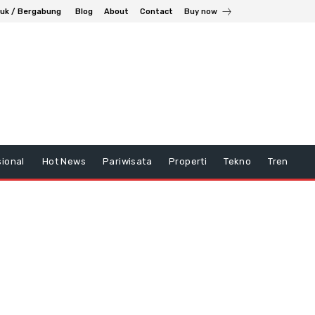
uk / Bergabung
Blog
About
Contact
Buy now
ional
Hot News
Pariwisata
Properti
Tekno
Tren