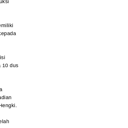
uksi
miliki
 kepada
isi
a 10 dus
a
adian
Hengki.
elah