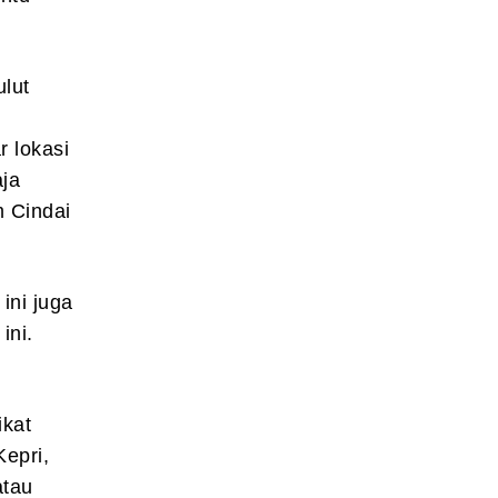
ulut
r lokasi
aja
m Cindai
ini juga
ini.
ikat
Kepri,
atau