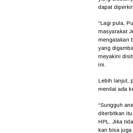
dapat diperki
“Lagi pula, Pu
masyarakat Je
mengatakan ba
yang digamba
meyakini disi
ini.
Lebih lanjut,
menilai ada 
“Sungguh ane
diterbitkan i
HPL. Jika tid
kan bisa juga