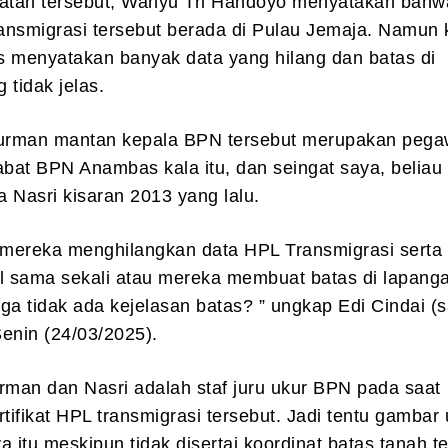
tan tersebut, Wahyu Tri Handoyo menyatakan bah
ansmigrasi tersebut berada di Pulau Jemaja. Namun 
menyatakan banyak data yang hilang dan batas di
 tidak jelas.
rman mantan kepala BPN tersebut merupakan pega
abat BPN Anambas kala itu, dan seingat saya, beliau 
 Nasri kisaran 2013 yang lalu.
mereka menghilangkan data HPL Transmigrasi serta 
l sama sekali atau mereka membuat batas di lapanga
ga tidak ada kejelasan batas? ” ungkap Edi Cindai (
enin (24/03/2025).
man dan Nasri adalah staf juru ukur BPN pada saat
rtifikat HPL transmigrasi tersebut. Jadi tentu gambar
a itu meskipun tidak disertai koordinat batas tanah t