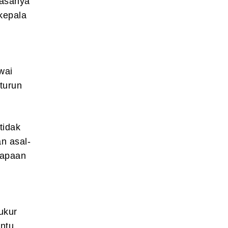
wasanya
kepala
wai
turun
tidak
n asal-
sapaan
 ukur
entu