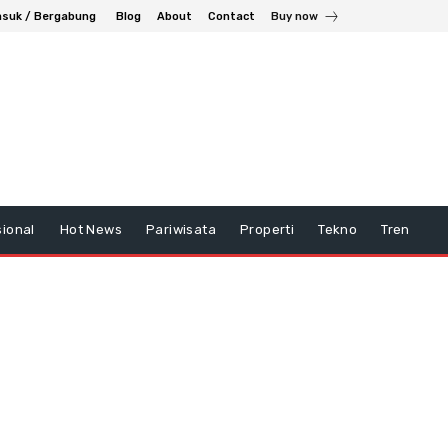
suk / Bergabung
Blog
About
Contact
Buy now
ional
Hot News
Pariwisata
Properti
Tekno
Tren