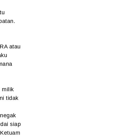
tu
patan.
ORA atau
aku
imana
 milik
i tidak
enegak
dai siap
p Ketuam