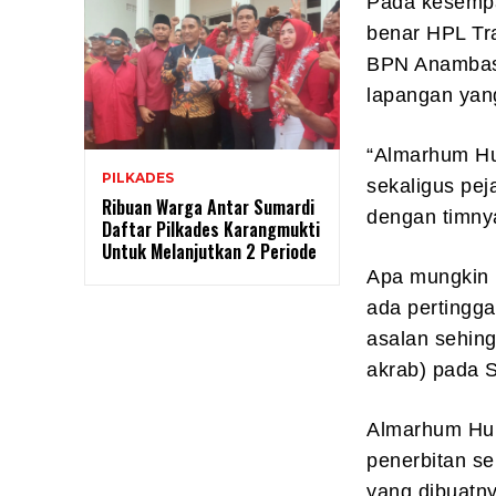
Pada kesempa
benar HPL Tr
BPN Anambas 
lapangan yang
“Almarhum Hu
PILKADES
sekaligus pej
Ribuan Warga Antar Sumardi
dengan timnya
Daftar Pilkades Karangmukti
Untuk Melanjutkan 2 Periode
Apa mungkin 
ada pertingga
asalan sehing
akrab) pada S
Almarhum Hur
penerbitan se
yang dibuatny