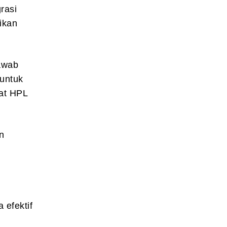
rasi
ikan
jawab
 untuk
kat HPL
n
 efektif