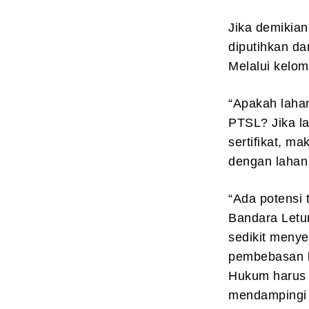
Jika demikian
diputihkan da
Melalui kelom
“Apakah lahan
PTSL? Jika la
sertifikat, m
dengan lahan 
“Ada potensi 
Bandara Letun
sedikit menye
pembebasan l
Hukum harus 
mendampingi 