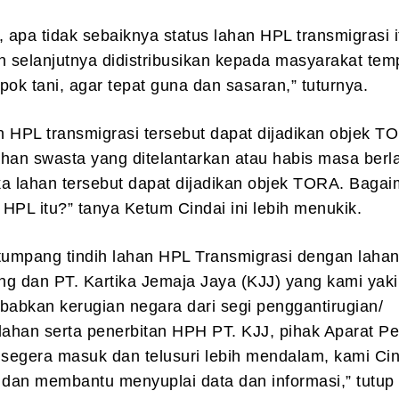
, apa tidak sebaiknya status lahan HPL transmigrasi i
n selanjutnya didistribusikan kepada masyarakat tem
pok tani, agar tepat guna dan sasaran,” tuturnya.
 HPL transmigrasi tersebut dapat dijadikan objek T
han swasta yang ditelantarkan atau habis masa berl
aka lahan tersebut dapat dijadikan objek TORA. Baga
HPL itu?” tanya Ketum Cindai ini lebih menukik.
tumpang tindih lahan HPL Transmigrasi dengan lahan
g dan PT. Kartika Jemaja Jaya (KJJ) yang kami yakin
babkan kerugian negara dari segi penggantirugian/
ahan serta penerbitan HPH PT. KJJ, pihak Aparat P
segera masuk dan telusuri lebih mendalam, kami Cin
dan membantu menyuplai data dan informasi,” tutu