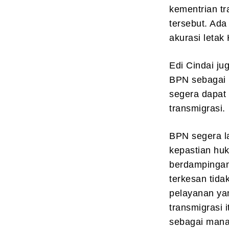
kementrian t
tersebut. Ad
akurasi letak
Edi Cindai ju
BPN sebagai 
segera dapat 
transmigrasi.
BPN segera l
kepastian hu
berdampingan
terkesan tida
pelayanan ya
transmigrasi 
sebagai mana