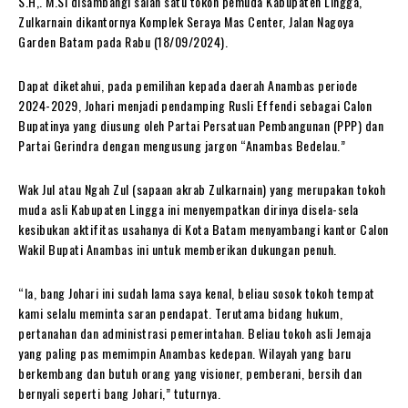
S.H,. M.Si disambangi salah satu tokoh pemuda Kabupaten Lingga,
Zulkarnain dikantornya Komplek Seraya Mas Center, Jalan Nagoya
Garden Batam pada Rabu (18/09/2024).
Dapat diketahui, pada pemilihan kepada daerah Anambas periode
2024-2029, Johari menjadi pendamping Rusli Effendi sebagai Calon
Bupatinya yang diusung oleh Partai Persatuan Pembangunan (PPP) dan
Partai Gerindra dengan mengusung jargon “Anambas Bedelau.”
Wak Jul atau Ngah Zul (sapaan akrab Zulkarnain) yang merupakan tokoh
muda asli Kabupaten Lingga ini menyempatkan dirinya disela-sela
kesibukan aktifitas usahanya di Kota Batam menyambangi kantor Calon
Wakil Bupati Anambas ini untuk memberikan dukungan penuh.
“Ia, bang Johari ini sudah lama saya kenal, beliau sosok tokoh tempat
kami selalu meminta saran pendapat. Terutama bidang hukum,
pertanahan dan administrasi pemerintahan. Beliau tokoh asli Jemaja
yang paling pas memimpin Anambas kedepan. Wilayah yang baru
berkembang dan butuh orang yang visioner, pemberani, bersih dan
bernyali seperti bang Johari,” tuturnya.