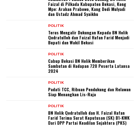
Faizal di Pilkada Kabupaten Bekasi, Kong
Mpe: Arahan Prabowo, Kang Dedi Mulyadi
dan Ustadz Ahmad Syaikhu
POLITIK
Terus Mengalir Dukungan Kepada BN Holik
Qodratulloh dan Faizal Hafan Farid Menjadi
Bupati dan Wakil Bekasi
POLITIK
Cabup Bekasi BN Holik Memberikan
Sambutan di Hadapan 720 Peserta Latansa
2024
POLITIK
Padati TCC, Ribuan Pendukung dan Relawan
Siap Menangkan Lis-Raja
POLITIK
BN Holik Qodratulloh dan H. Faizal Hafan
Farid Terima Surat Keputusan (SK) B1-KWK
Dari DPP Partai Keadilan Sejahtera (PKS)