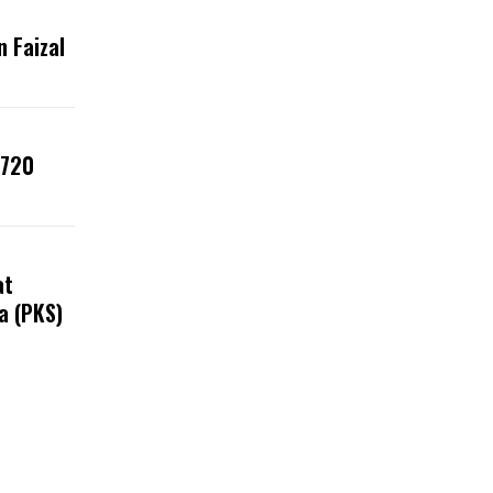
 Faizal
 720
at
a (PKS)