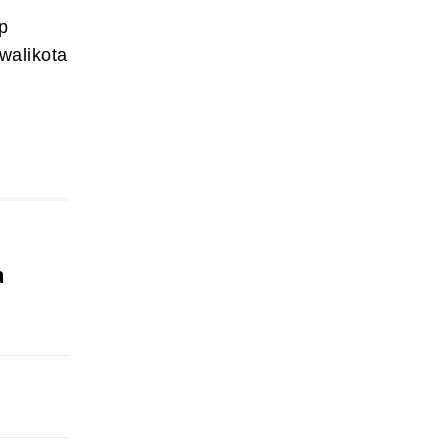
p
walikota
a