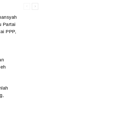
rmansyah
 Partai
tai PPP,
an
leh
mlah
g,