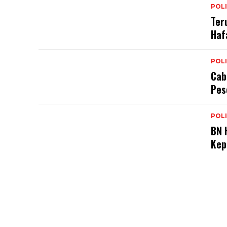
POLI
Ter
Haf
POLI
Cab
Pes
POLI
BN 
Kep