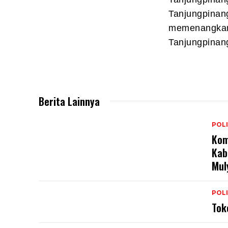
Tanjungpinang
memenangkan 
Tanjungpinan
Berita Lainnya
POLI
Kom
Kab
Mul
POLI
Tok