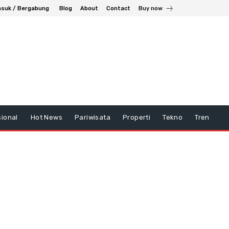
suk / Bergabung
Blog
About
Contact
Buy now
ional
Hot News
Pariwisata
Properti
Tekno
Tren