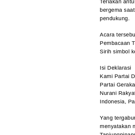
Teriakan ant
bergema saat
pendukung.
Acara terseb
Pembacaan Te
Sirih simbol 
Isi Deklarasi
Kami Partai 
Partai Geraka
Nurani Rakya
Indonesia, Pa
Yang tergabun
menyatakan m
Tanjungpinang