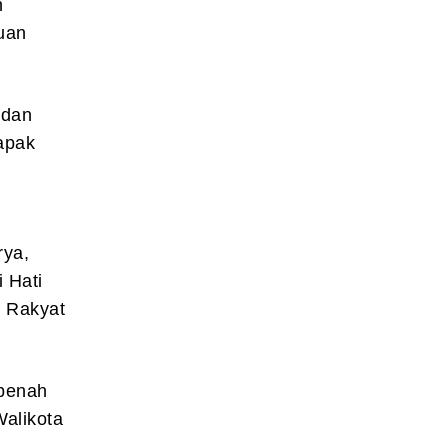
n
uan
 dan
apak
rya,
 Hati
g Rakyat
rbenah
alikota