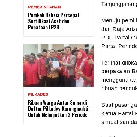
Tanjungpinan
PEMERINTAHAN
Pemkab Bekasi Percepat
Sertifikasi Aset dan
Menuju pemil
Penataan LP2B
dan Raja Ariz
PDI, Partai G
Partai Perind
Terlihat dilo
berpakaian Ba
menggunakan 
ribuan pendu
PILKADES
Ribuan Warga Antar Sumardi
Saat pasanga
Daftar Pilkades Karangmukti
Ketua Partai
Untuk Melanjutkan 2 Periode
simpatisan d