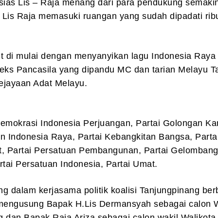
usias Lis – Raja menang dari para pendukung semaki
 Lis Raja memasuki ruangan yang sudah dipadati rib
ut di mulai dengan menyanyikan lagu Indonesia Raya
ks Pancasila yang dipandu MC dan tarian Melayu T
kejayaan Adat Melayu.
Demokrasi Indonesia Perjuangan, Partai Golongan Ka
n Indonesia Raya, Partai Kebangkitan Bangsa, Partai
t, Partai Persatuan Pembangunan, Partai Gelomban
rtai Persatuan Indonesia, Partai Umat.
g dalam kerjasama politik koalisi Tanjungpinang be
engusung Bapak H.Lis Dermansyah sebagai calon W
 dan Bapak Raja Ariza sebagai calon wakil Walikota