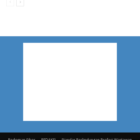
Pedoman Siber
REDAKSI
Standar Perlindungan Profesi Wartawan