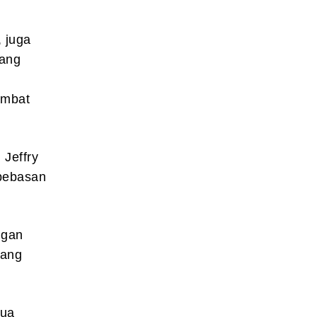
 juga
yang
ambat
 Jeffry
ebebasan
ngan
dang
mua