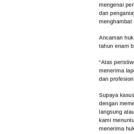
mengenai pen
dan pengania
menghambat at
Ancaman huku
tahun enam b
“Atas peristi
menerima lapo
dan profesiona
Supaya kasus 
dengan memeri
langsung atau
kami menuntut
menerima huk