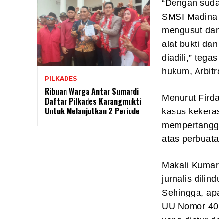
“Dengan suda
SMSI Madina 
mengusut dan
alat bukti da
diadili,” teg
hukum, Arbitr
PILKADES
Ribuan Warga Antar Sumardi
Menurut Fird
Daftar Pilkades Karangmukti
Untuk Melanjutkan 2 Periode
kasus kekera
mempertanggu
atas perbuata
Makali Kumar
jurnalis dili
Sehingga, apa
UU Nomor 40 