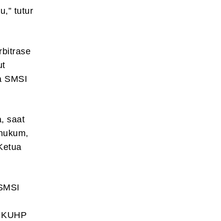
,” tutur
bitrase
ut
a SMSI
, saat
 hukum,
Ketua
 SMSI
2 KUHP