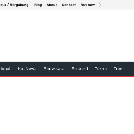
suk / Bergabung
Blog
About
Contact
Buy now
ional
Hot News
Pariwisata
Properti
Tekno
Tren