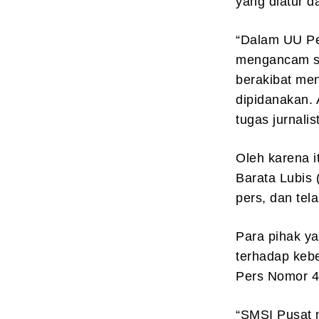
yang diatur 
“Dalam UU Per
mengancam si
berakibat men
dipidanakan. 
tugas jurnalis
Oleh karena i
Barata Lubis 
pers, dan tel
Para pihak ya
terhadap keb
Pers Nomor 4
“SMSI Pusat 