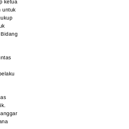
p ketua
 untuk
cukup
uk
 Bidang
untas
pelaku
gas
ik.
langgar
ana