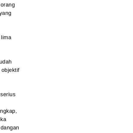
 orang
 yang
 lima
sudah
objektif
serius
engkap,
eka
ndangan