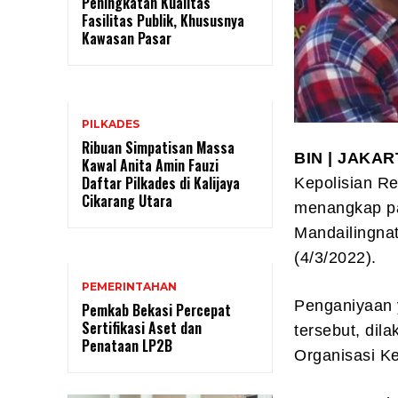
Peningkatan Kualitas
Fasilitas Publik, Khususnya
Kawasan Pasar
PILKADES
Ribuan Simpatisan Massa
BIN | JAKAR
Kawal Anita Amin Fauzi
Daftar Pilkades di Kalijaya
Kepolisian Re
Cikarang Utara
menangkap pa
Mandailingnat
(4/3/2022).
PEMERINTAHAN
Penganiyaan y
Pemkab Bekasi Percepat
Sertifikasi Aset dan
tersebut, dil
Penataan LP2B
Organisasi K