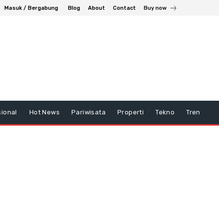
Masuk / Bergabung
Blog
About
Contact
Buy now
ional
Hot News
Pariwisata
Properti
Tekno
Tren