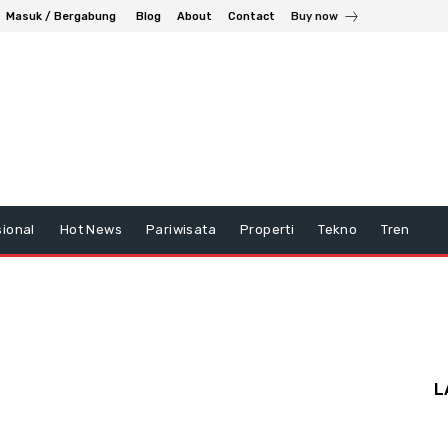
Masuk / Bergabung
Blog
About
Contact
Buy now
ional
Hot News
Pariwisata
Properti
Tekno
Tren
L