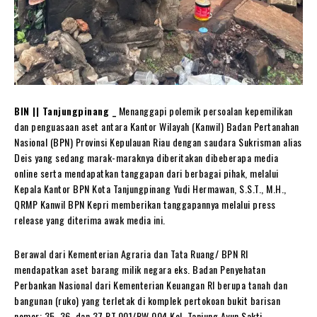
BIN || Tanjungpinang _
Menanggapi polemik persoalan kepemilikan
dan penguasaan aset antara Kantor Wilayah (Kanwil) Badan Pertanahan
Nasional (BPN) Provinsi Kepulauan Riau dengan saudara Sukrisman alias
Deis yang sedang marak-maraknya diberitakan dibeberapa media
online serta mendapatkan tanggapan dari berbagai pihak, melalui
Kepala Kantor BPN Kota Tanjungpinang Yudi Hermawan, S.S.T., M.H.,
QRMP Kanwil BPN Kepri memberikan tanggapannya melalui press
release yang diterima awak media ini.
Berawal dari Kementerian Agraria dan Tata Ruang/ BPN RI
mendapatkan aset barang milik negara eks. Badan Penyehatan
Perbankan Nasional dari Kementerian Keuangan RI berupa tanah dan
bangunan (ruko) yang terletak di komplek pertokoan bukit barisan
nomor: 35, 36, dan 37 RT.001/RW 004 Kel. Tanjung Ayun Sakti,