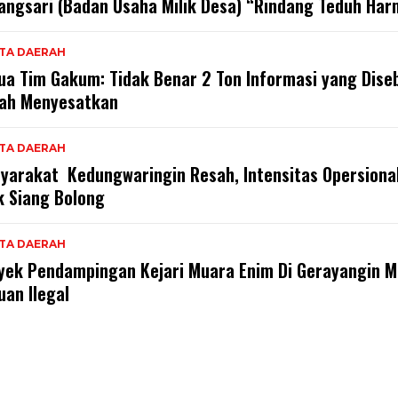
angsari (Badan Usaha Milik Desa) “Rindang Teduh Har
ITA DAERAH
ua Tim Gakum: Tidak Benar 2 Ton Informasi yang Dise
ah Menyesatkan
ITA DAERAH
yarakat Kedungwaringin Resah, Intensitas Opersiona
k Siang Bolong
ITA DAERAH
yek Pendampingan Kejari Muara Enim Di Gerayangin M
uan Ilegal