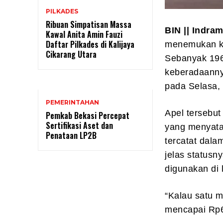
PILKADES
Ribuan Simpatisan Massa
BIN || Indra
Kawal Anita Amin Fauzi
Daftar Pilkades di Kalijaya
menemukan ke
Cikarang Utara
Sebanyak 196 
keberadaannya
pada Selasa, 
PEMERINTAHAN
Apel tersebut
Pemkab Bekasi Percepat
Sertifikasi Aset dan
yang menyata
Penataan LP2B
tercatat dala
jelas statusny
digunakan di 
“Kalau satu m
mencapai Rp60