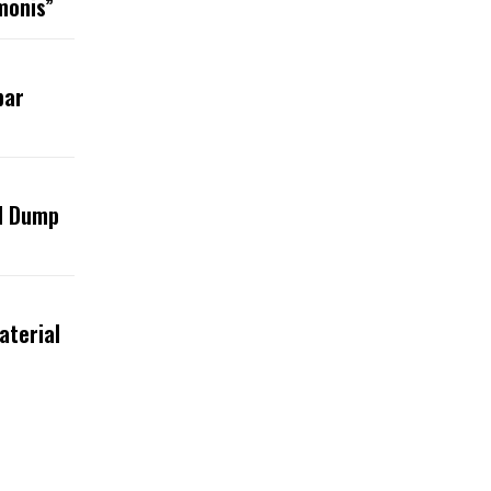
monis”
bar
l Dump
aterial