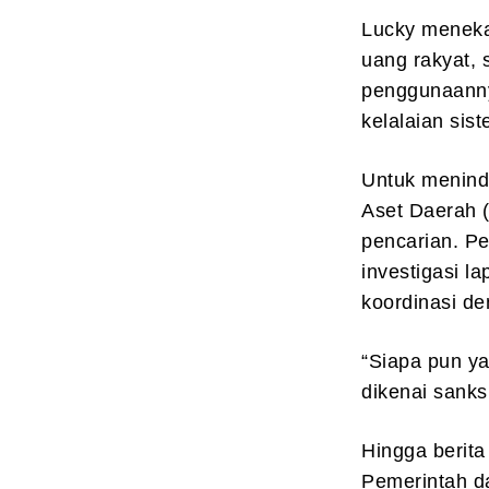
Lucky meneka
uang rakyat,
penggunaanny
kelalaian sis
Untuk menind
Aset Daerah 
pencarian. Pe
investigasi l
koordinasi d
“Siapa pun ya
dikenai sanks
Hingga berita
Pemerintah da