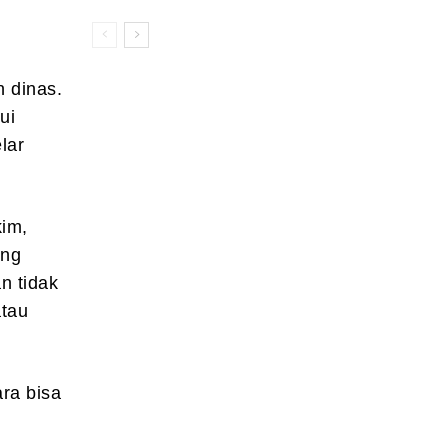
 dinas.
ui
lar
kim,
ang
n tidak
atau
ara bisa