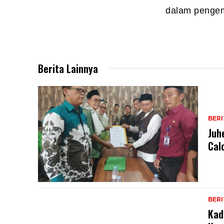
dalam pengem
Berita Lainnya
BER
Juh
Cal
BER
Kad