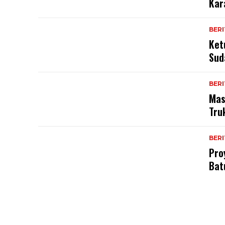
Kar
BER
Ket
Sud
BER
Mas
Tru
BER
Pro
Bat