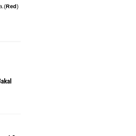
a.(
Red
)
Bakal