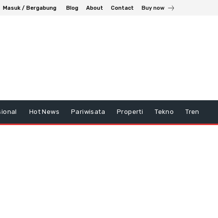
Masuk / Bergabung
Blog
About
Contact
Buy now
ional
Hot News
Pariwisata
Properti
Tekno
Tren