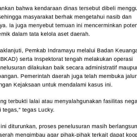
nkan bahwa kendaraan dinas tersebut dibeli mengg
 sehingga masyarakat berhak mengetahui nasib dan
a. Ia juga menyebut temuan ini mencerminkan poten
temik dalam tata kelola aset daerah.
aklanjuti, Pemkab Indramayu melalui Badan Keuang
(BKAD) serta Inspektorat tengah melakukan operasi
nelusuran dilakukan baik secara administratif maupu
apangan. Pemerintah daerah juga telah membuka jalur
engan Kejaksaan untuk mendalami kasus ini.
ng terbukti lalai atau menyalahgunakan fasilitas neg
i tegas,” tegas Lucky.
 ini diturunkan, proses penelusuran masih berlangsu
erah mengimbau agar pihak-pihak terkait dapat koop