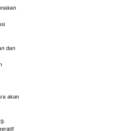
unakan
si
an dan
n
ara akan
ng.
eratif