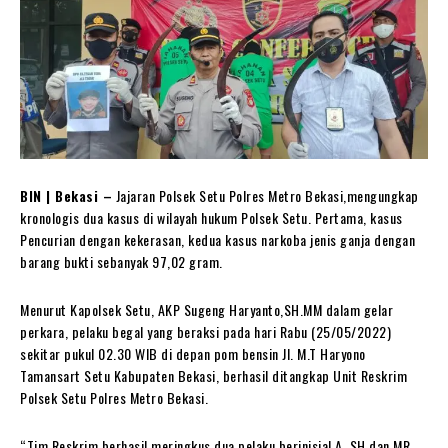
BIN | Bekasi –
Jajaran Polsek Setu Polres Metro Bekasi,mengungkap
kronologis dua kasus di wilayah hukum Polsek Setu. Pertama, kasus
Pencurian dengan kekerasan, kedua kasus narkoba jenis ganja dengan
barang bukti sebanyak 97,02 gram.
Menurut Kapolsek Setu, AKP Sugeng Haryanto,SH.MM dalam gelar
perkara, pelaku begal yang beraksi pada hari Rabu (25/05/2022)
sekitar pukul 02.30 WIB di depan pom bensin Jl. M.T Haryono
Tamansart Setu Kabupaten Bekasi, berhasil ditangkap Unit Reskrim
Polsek Setu Polres Metro Bekasi.
“Tim Reskrim berhasil meringkus dua pelaku berinisial A, SH dan MR,