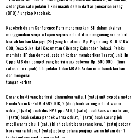
sedangkan satu pelaku T kini masuk dalam daftar pencarian orang
(DPO),” ungkap Kapolsek.
Kapolsek dalam Conference Pers menerangkan, SH dalam aksinya
menggunakan senjata tajam sejenis celurit dan mengacungkan celurit
kearah korban Marjaya (28) yang beralamat Kp. Pajelerang RT.002 RW.
008, Desa Suka Hati Kecamatan Cibinong Kabupaten Bekasi. Pelaku
meminta HP dan dompet, setelah korban memberikan 1 (satu) unit Hp
Oppo A16 dan dompet yang berisi uang sebesar Rp. 500.000,- (lima
ratus ribu rupiah) lalu pelaku T dan MR Als Ardan membacok korban
dan mengenai
tangan korban.
Barang bukti yang berhasil diamankan yaitu, 1 (satu) unit sepeda motor
Honda Vario NoPol B-4562-KJK, 2 (dua) buah sarung celurit warna
coklat,1 (satu) buah dus HP Oppo A16, 1 (satu) buah kaos warna hitam,
1 (satu) buah celana pendek warna coklat, 1 (satu) buah sarung jok
mobil warna biru, 1 (satu) bilah celurit bergagang kayu, 1 (satu) potong
kaos warna hitam, 1 (satu) potong celana panjang warna hitam dan 1
(satu) potong switer warna hitam.