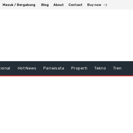
Masuk / Bergabung
Blog
About
Contact
Buy now
ional
Hot News
Pariwisata
Properti
Tekno
Tren