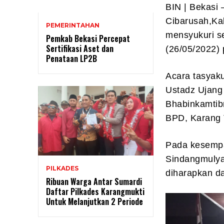
BIN | Bekasi
Cibarusah,Ka
PEMERINTAHAN
mensyukuri s
Pemkab Bekasi Percepat
Sertifikasi Aset dan
(26/05/2022)
Penataan LP2B
Acara tasyaku
Ustadz Ujang
Bhabinkamtib
BPD, Karang 
Pada kesempa
Sindangmuly
PILKADES
diharapkan d
Ribuan Warga Antar Sumardi
Daftar Pilkades Karangmukti
Untuk Melanjutkan 2 Periode