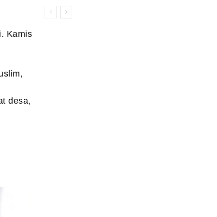
i. Kamis
uslim,
at desa,
a