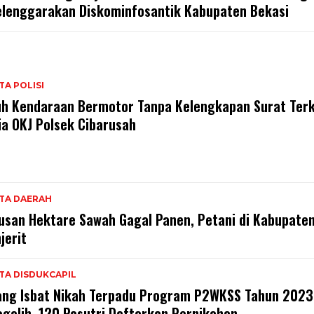
elenggarakan Diskominfosantik Kabupaten Bekasi
TA POLISI
uh Kendaraan Bermotor Tanpa Kelengkapan Surat Ter
ia OKJ Polsek Cibarusah
ITA DAERAH
usan Hektare Sawah Gagal Panen, Petani di Kabupaten
jerit
TA DISDUKCAPIL
ang Isbat Nikah Terpadu Program P2WKSS Tahun 2023
ogalih, 120 Pasutri Daftarkan Pernikahan