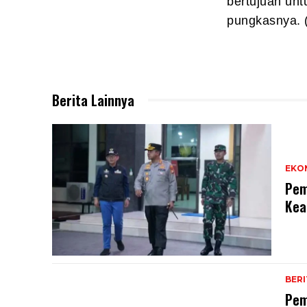
bertujuan un
pungkasnya. 
Berita Lainnya
EKO
Pem
Kea
BER
Pem