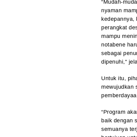
“Mudah-mudah
nyaman mampu
kedepannya, 
perangkat des
mampu mening
notabene har
sebagai penun
dipenuhi,” je
Untuk itu, pi
mewujudkan s
pemberdayaan
“Program aka
baik dengan 
semuanya terj