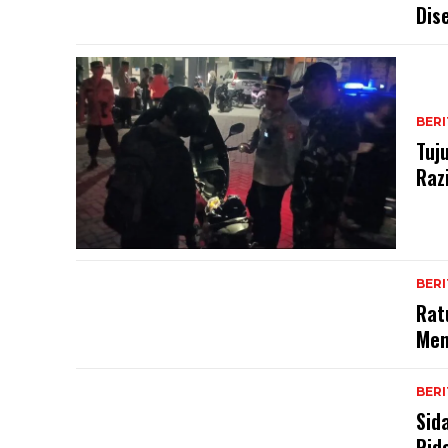
Dis
BERI
Tuj
Raz
BER
Rat
Men
BERI
Sid
Rid