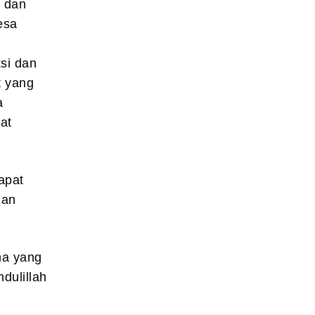
 dan
esa
si dan
t yang
a
at
apat
dan
ma yang
dulillah