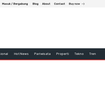
Masuk / Bergabung
Blog
About
Contact
Buy now
ional
Hot News
Pariwisata
Properti
Tekno
Tren