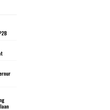
LP2B
at
ernur
ng
olaan