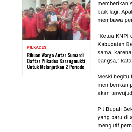
memberikan s
baik lagi. Ap
membawa per
“Ketua KNPI 
Kabupaten Bek
PILKADES
sama, karena
Ribuan Warga Antar Sumardi
Daftar Pilkades Karangmukti
bangsa,” kata
Untuk Melanjutkan 2 Periode
Meski begitu
memberikan p
akan terwuju
Plt Bupati B
yang baru di
mengutif per