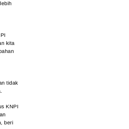
lebih
NPI
an kita
ubahan
n tidak
.
us KNPI
kan
, beri