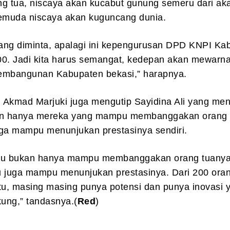
ng tua, niscaya akan kucabut gunung semeru dari ak
pemuda niscaya akan kuguncang dunia.
yang diminta, apalagi ini kepengurusan DPD KNPI Ka
00. Jadi kita harus semangat, kedepan akan mewarna
embangunan Kabupaten bekasi,” harapnya.
, Akmad Marjuki juga mengutip Sayidina Ali yang menil
n hanya mereka yang mampu membanggakan orang 
juga mampu menunjukan prestasinya sendiri.
tu bukan hanya mampu membanggakan orang tuanya 
u juga mampu menunjukan prestasinya. Dari 200 ora
 itu, masing masing punya potensi dan punya inovasi 
kung,” tandasnya.(
Red
)