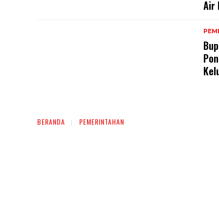
Air
PEM
Bup
Pon
Kel