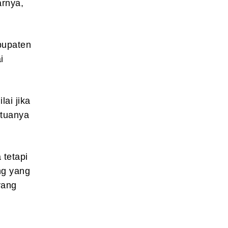
arnya,
bupaten
i
ai jika
tuanya
tetapi
ng yang
yang