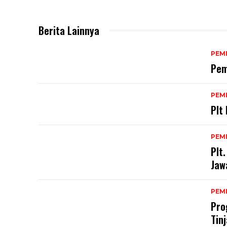
Berita Lainnya
PEM
Pem
PEM
Plt
PEM
Plt
Jaw
PEM
Pro
Tin